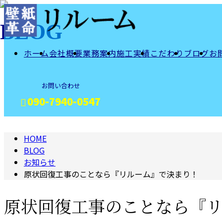
BLOG
ホーム
会社概要
業務案内
施工実績
こだわり
ブログ
お
お問い合わせ
090-7940-0547
HOME
メールフォーム
BLOG
お知らせ
原状回復工事のことなら『リルーム』で決まり！
原状回復工事のことなら『